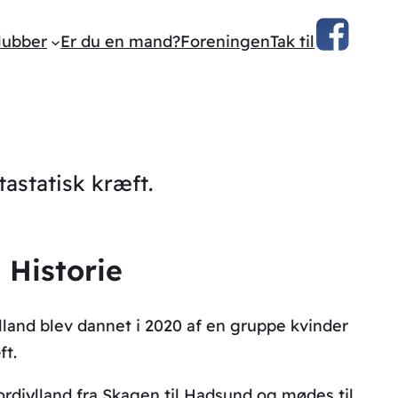
lubber
Er du en mand?
Foreningen
Tak til
astatisk kræft.
Historie
lland blev dannet i 2020 af en gruppe kvinder
ft.
rdjylland fra Skagen til Hadsund og mødes til