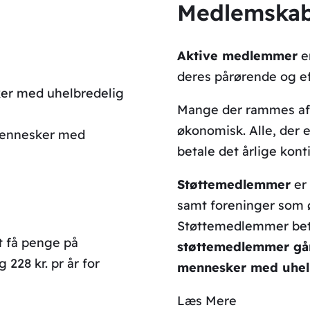
Medlemska
Aktive medlemmer
er
deres pårørende og ef
er med uhelbredelig
Mange der rammes af 
økonomisk. Alle, der er
 mennesker med
betale det årlige kont
Støttemedlemmer
er 
samt foreninger som ø
Støttemedlemmer betal
et få penge på
støttemedlemmer går u
 228 kr. pr år for
mennesker med uhelb
Læs Mere