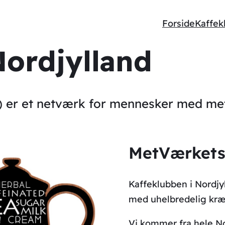
Forside
Kaffek
ordjylland
) er et netværk for mennesker med met
MetVærkets 
Kaffeklubben i Nordjy
med uhelbredelig kræ
Vi kommer fra hele No