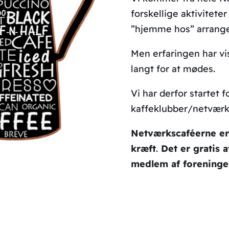
forskellige aktivitete
”hjemme hos” arrang
Men erfaringen har vis
langt for at mødes.
Vi har derfor startet
kaffeklubber/netværks
Netværkscaféerne er 
kræft
.
Det er gratis 
medlem af forening